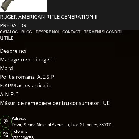
RUGER AMERICAN RIFLE GENERATION II
PREDATOR
CATALOG
BLOG
DESPRE NOI
CONTACT
TERMENI ȘI CONDIȚII
UTILE
Despre noi
Management cinegetic
Marci
Politia romana A.E.S.P
E-ARM acces aplicatie
A.N.P.C
Măsuri de remediere pentru consumatorii UE
Adresa:
Deva, Strada Maresal Averescu, bloc 21, parter, 330011
Telefon:
0722234053