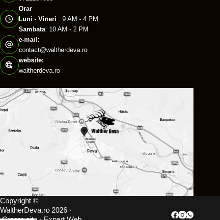
Orar
Luni - Vineri
: 9 AM - 4 PM
Sambata
: 10 AM - 2 PM
e-mail:
contact@waltherdeva.ro
website:
waltherdeva.ro
Copyright ©
WaltherDeva.ro 2026 ⸱
Creare site
- Expert Web