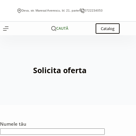
Sari
la
Deva, str. Maresal Averescu, bl. 21, parter
0722234053
conținut
Catalog
CAUTĂ
Solicita oferta
Numele tău