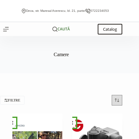
Sari
la
Deva, str. Maresal Averescu, bl. 21, parter
0722234053
conținut
Catalog
CAUTĂ
Camere
FILTRE