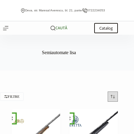
Sari
la
Deva, str. Maresal Averescu, bl. 21, parter
0722234053
conținut
Catalog
CAUTĂ
Semiautomate lisa
FILTRE