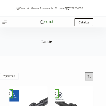
Sari
la
Deva, str. Maresal Averescu, bl. 21, parter
0722234053
conținut
Catalog
CAUTĂ
Lunete
FILTRE