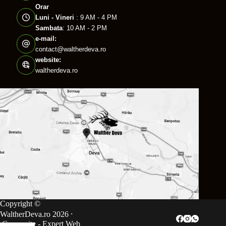
Orar
Luni - Vineri
: 9 AM - 4 PM
Sambata
: 10 AM - 2 PM
e-mail:
contact@waltherdeva.ro
website:
waltherdeva.ro
Copyright ©
WaltherDeva.ro 2026 ⸱
Creare site
- Expert Web