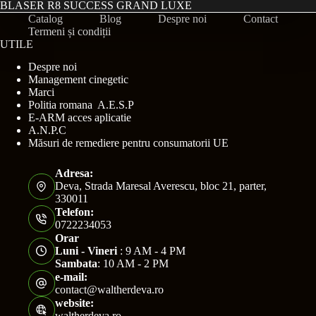
BLASER R8 SUCCESS GRAND LUXE
Catalog
Blog
Despre noi
Contact
Termeni și condiții
UTILE
Despre noi
Management cinegetic
Marci
Politia romana A.E.S.P
E-ARM acces aplicatie
A.N.P.C
Măsuri de remediere pentru consumatorii UE
Adresa:
Deva, Strada Maresal Averescu, bloc 21, parter,
330011
Telefon:
0722234053
Orar
Luni - Vineri
: 9 AM - 4 PM
Sambata
: 10 AM - 2 PM
e-mail:
contact@waltherdeva.ro
website:
waltherdeva.ro