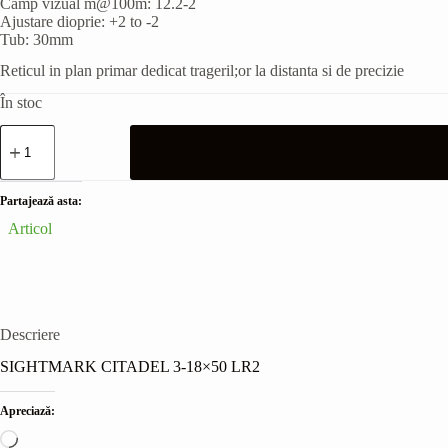
Camp vizual m@100m: 12.2-2
Ajustare dioprie: +2 to -2
Tub: 30mm
Reticul in plan primar dedicat trageril;or la distanta si de precizie
În stoc
Cantitate
SIGHTMARK
CITADEL
3-
18x50
Partajează asta:
LR2
Articol
Descriere
SIGHTMARK CITADEL 3-18×50 LR2
Apreciază:
Încarc...