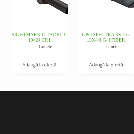
SIGHTMARK CITADEL 1-
GPO SPECTRA 8X 1.6-
10×24 CR1
13X44I G4I FIBER
Lunete
Lunete
Adaugă la ofertă
Adaugă la ofertă