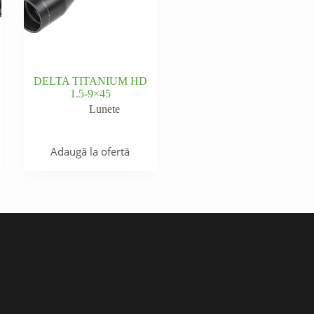
DELTA TITANIUM HD
1.5-9×45
Lunete
Adaugă la ofertă