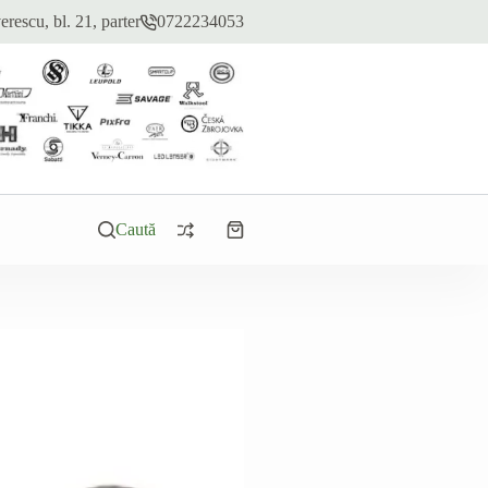
erescu, bl. 21, parter
0722234053
Caută
Coș
de
cumpărături