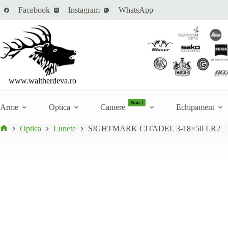
Sari
Cantitate
Facebook
Instagram
WhatsApp
SIGHTMARK CITADEL 3-18×50 LR2
la
Adaugă 
SIGHTMARK
În stoc
conținut
CITADEL
3-
18x50
LR2
www.waltherdeva.ro
Nou !
Arme
Optica
Camere
Echipament
Optica
Lunete
SIGHTMARK CITADEL 3-18×50 LR2
Prima
pagină