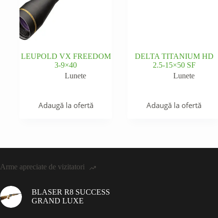
LEUPOLD VX FREEDOM
DELTA TITANIUM HD
3-9×40
2.5-15×50 SF
Lunete
Lunete
Adaugă la ofertă
Adaugă la ofertă
Arme apreciate de vizitatori
BLASER R8 SUCCESS
GRAND LUXE