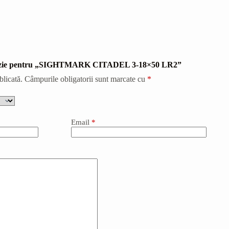
recenzie pentru „SIGHTMARK CITADEL 3-18×50 LR2”
blicată.
Câmpurile obligatorii sunt marcate cu
*
Email
*