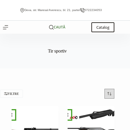
Sari
la
Deva, str. Maresal Averescu, bl. 21, parter
0722234053
conținut
Catalog
CAUTĂ
Tir sportiv
FILTRE