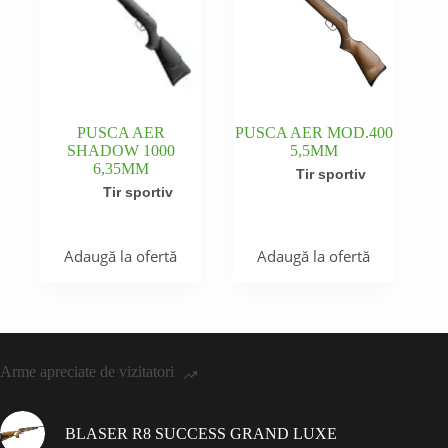
PUSCA AER
PUSCA AER MOD.400
SHADOW 1000
5,5MM
6,35MM
Tir sportiv
Tir sportiv
Adaugă la ofertă
Adaugă la ofertă
Arme apreciate de vizitatori
BLASER R8 SUCCESS GRAND LUXE