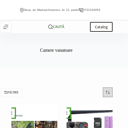
Sari
la
Deva, str. Maresal Averescu, bl. 21, parter
0722234053
conținut
Catalog
CAUTĂ
Camere vanatoare
FILTRE