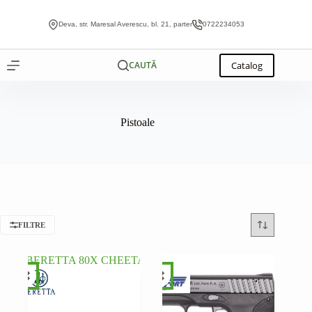
Sari
la
Deva, str. Maresal Averescu, bl. 21, parter
0722234053
conținut
Catalog
CAUTĂ
Pistoale
FILTRE