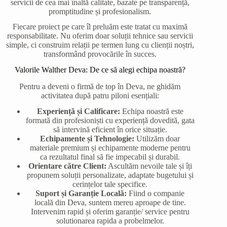
servicii de cea mai înaltă calitate, bazate pe transparență,
promptitudine și profesionalism.
Fiecare proiect pe care îl preluăm este tratat cu maximă
responsabilitate. Nu oferim doar soluții tehnice sau servicii
simple, ci construim relații pe termen lung cu clienții noștri,
transformând provocările în succes.
Valorile Walther Deva: De ce să alegi echipa noastră?
Pentru a deveni o firmă de top în Deva, ne ghidăm
activitatea după patru piloni esențiali:
Experiență și Calificare:
Echipa noastră este
formată din profesioniști cu experiență dovedită, gata
să intervină eficient în orice situație.
Echipamente și Tehnologie:
Utilizăm doar
materiale premium și echipamente moderne pentru
ca rezultatul final să fie impecabil și durabil.
Orientare către Client:
Ascultăm nevoile tale și îți
propunem soluții personalizate, adaptate bugetului și
cerințelor tale specifice.
Suport și Garanție Locală:
Fiind o companie
locală din Deva, suntem mereu aproape de tine.
Intervenim rapid și oferim garanție/ service pentru
solutionarea rapida a probelmelor.