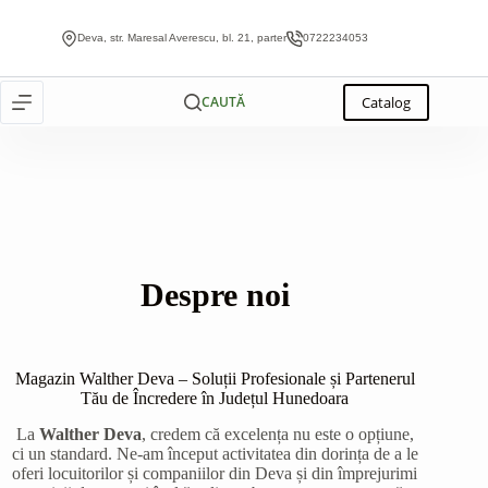
Deva, str. Maresal Averescu, bl. 21, parter
0722234053
Catalog
CAUTĂ
Despre noi
Magazin Walther Deva – Soluții Profesionale și Partenerul
Tău de Încredere în Județul Hunedoara
La
Walther Deva
, credem că excelența nu este o opțiune,
ci un standard. Ne-am început activitatea din dorința de a le
oferi locuitorilor și companiilor din Deva și din împrejurimi