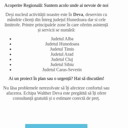
Acoperire Regională: Suntem acolo unde ai nevoie de noi
Deși nucleul activității noastre este în
Deva
, deservim cu
mândrie clienți din întreg județul Hunedoara dar si cele
limitrofe. Printre principalele zone în care oferim asistență
și servicii se numără:
Judetul Alba
Judetul Hunedoara
Judetul Timis
Judetul Arad
Judetul Cluj
Judetul Sibiu
Judetul Caras-Severin
Ai un proiect în plan sau o urgență? Hai să discutăm!
Nu lăsa problemele nerezolvate să îți afecteze confortul sau
afacerea. Echipa Walther Deva este pregătită să îți ofere
consultanță gratuită și o estimare corectă de preț.