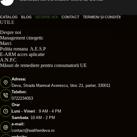
CATALOG
BLOG
DESPRE NOI
CONTACT
TERMENI ȘI CONDIȚII
UTILE
Despre noi
Management cinegetic
Marci
Politia romana A.E.S.P
E-ARM acces aplicatie
A.N.P.C
Măsuri de remediere pentru consumatorii UE
Adresa:
Deva, Strada Maresal Averescu, bloc 21, parter, 330011
Telefon:
0722234053
Orar
Luni - Vineri
: 9 AM - 4 PM
Sambata
: 10 AM - 2 PM
e-mail:
contact@waltherdeva.ro
website: