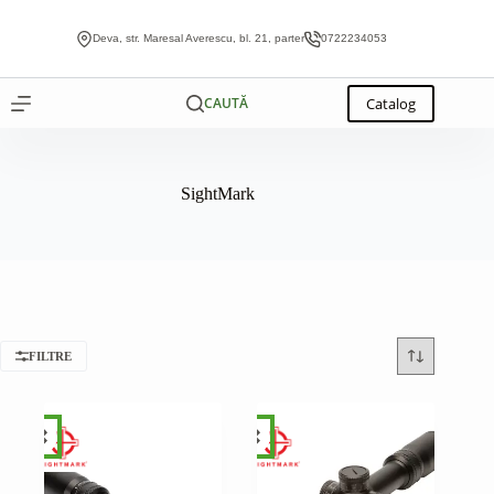
Sari
la
Deva, str. Maresal Averescu, bl. 21, parter
0722234053
conținut
Catalog
CAUTĂ
SightMark
FILTRE