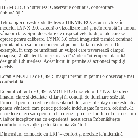
HIKMICRO Shutterless: Observație continuă, concentrare
îmbunătățită
Tehnologia dovedită shutterless a HIKMICRO, acum inclusă în
modelul LYNX 3.0, asigură o vizualizare lină și neîntreruptă în timpul
vânătorii tale. Spre deosebire de dispozitivele tradiționale care se
opresc pentru calibrare, LYNX 3.0 oferă imagistică termică continuă,
permițându-ți să rămâi concentrat pe ținta ta fără distrageri. De
exemplu, în timp ce urmărești un vulpoi care traversează câmpul
noaptea, rămâi atent la mișcarea sa fără nicio întrerupere, datorită
designului shutterless. Acest lucru îți permite să acționezi rapid și
decisiv.
Ecran AMOLED de 0,49″: Imagini premium pentru o observație mai
confortabilă
Ecranul vibrant de 0,49″ AMOLED al modelului LYNX 3.0 oferă
imagini clare și detaliate, chiar și în condiții de iluminare scăzută.
Proiectat pentru a reduce oboseala ochilor, acest display mare este ideal
pentru vânătorii care petrec perioade îndelungate în teren, oferindu-le
încrederea necesară pentru a lua decizii precise. Indiferent dacă ești un
vânător începător sau cu experiență, acest ecran îmbunătățește
confortul observației pe toată durata vânătorii.
Dimensiuni compacte cu LRF – confort și precizie la îndemână