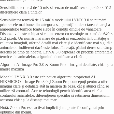
Sensibilitate termică de 15 mK și senzor de înaltă rezoluție 640 × 512 –
diferențiere clară a țintelor
Sensibilitatea termică de 15 mK a modelului LYNX 3.0 se numără
printre cele mai bune din categoria sa, permițând detectarea chiar și a
amprentelor termice foarte slabe în condiții dificile de vânătoare.
Dispozitivul este echipat și cu un senzor cu rezoluție maximă de 640 ×
512 pixeli. Un număr mai mare de pixeli ai senzorului îmbunătățește
calitatea imaginii, oferind detalii mai clare și o identificare mai sigură a
animalelor. Indiferent dacă este folosit în ceață, păduri dense sau câmp
deschis pe timp de noapte, LYNX 3.0 captează cu precizie amprentele
termice ale animalelor, asigurând identificarea clară a țintei.
Algoritmi AI Image Pro 3.0 & Zoom Pro – imagini detaliate, chiar și la
mărire maximă
Modelul LYNX 3.0 este echipat cu algoritmii proprietari AI
HIKMICRO – Image Pro 3.0 și Zoom Pro, concepuți pentru a oferi
imagini clare și detaliate atât la mărirea de bază, cât și atunci când se
utilizează zoom-ul. Aceste tehnologii permit identificarea clară a
conturului animalelor, diferențierea speciilor și estimarea dimensiunii
acestora chiar și la distanțe mai mari.
Notă: Zoom Pro este activat implicit și nu poate fi configurat prin
opțiunile din meniu.