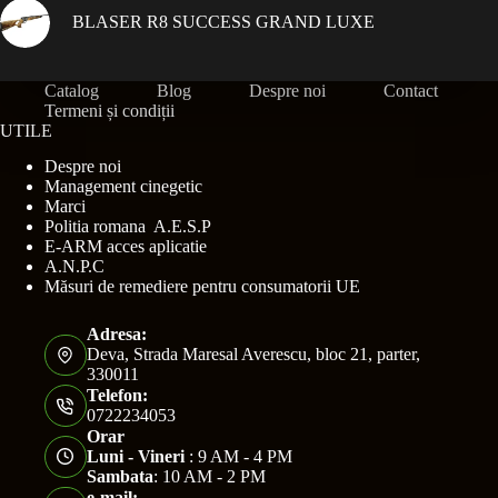
BLASER R8 SUCCESS GRAND LUXE
Catalog
Blog
Despre noi
Contact
Termeni și condiții
UTILE
Despre noi
Management cinegetic
Marci
Politia romana A.E.S.P
E-ARM acces aplicatie
A.N.P.C
Măsuri de remediere pentru consumatorii UE
Adresa:
Deva, Strada Maresal Averescu, bloc 21, parter,
330011
Telefon:
0722234053
Orar
Luni - Vineri
: 9 AM - 4 PM
Sambata
: 10 AM - 2 PM
e-mail: