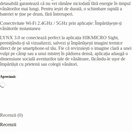
detasabilă garantează că nu vei rămâne niciodată fără energie în timpul
vânătorilor mai lungi. Pentru ieșiri de durată, o schimbare rapidă a
bateriei te ține pe drum, fără întreruperi.
Conectivitate Wi-Fi 2.4GHz / 5GHz prin aplicație: Împărtășește-ți
vânătorile instantaneu
LYNX 3.0 se conectează perfect la aplicația HIKMICRO Sight,
permițându-ți să vizualizezi, salvezi și împărtășești imagini termice
direct de pe smartphone-ul tău. Fie că revizuiești o imagine clară a unei
vulpi pe câmp sau a unui mistreț în pădurea densă, aplicația adaugă o
dimensiune socială aventurilor tale de vânătoare, făcându-le ușor de
împărtășit cu prietenii sau colegii vânători.
Apreciază:
Încarc...
Recenzii (0)
Recenzii