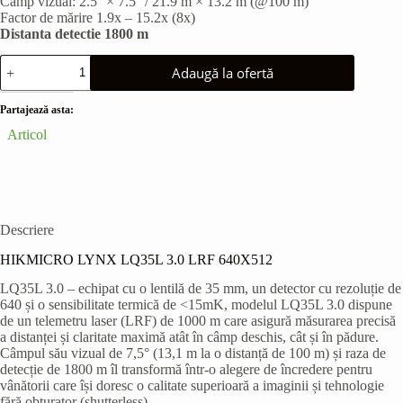
Câmp vizual: 2.5° × 7.5° / 21.9 m × 13.2 m (@100 m)
Factor de mărire 1.9x – 15.2x (8x)
Distanta detectie 1800 m
Cantitate
Adaugă la ofertă
HIKMICRO
LYNX
LQ35L
Partajează asta:
Articol
Descriere
HIKMICRO LYNX LQ35L 3.0 LRF 640X512
LQ35L 3.0 – echipat cu o lentilă de 35 mm, un detector cu rezoluție de
640 și o sensibilitate termică de <15mK, modelul LQ35L 3.0 dispune
de un telemetru laser (LRF) de 1000 m care asigură măsurarea precisă
a distanței și claritate maximă atât în câmp deschis, cât și în pădure.
Câmpul său vizual de 7,5° (13,1 m la o distanță de 100 m) și raza de
detecție de 1800 m îl transformă într-o alegere de încredere pentru
vânătorii care își doresc o calitate superioară a imaginii și tehnologie
fără obturator (shutterless).