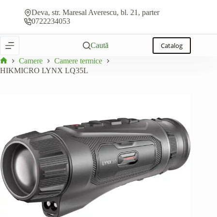
Sari
Adaugă la ofertă
HIKMICRO LYNX LQ35L
la
Deva, str. Maresal Averescu, bl. 21, parter
conținut
0722234053
Caută
Catalog
Camere
Camere termice
Prima
HIKMICRO LYNX LQ35L
pagină