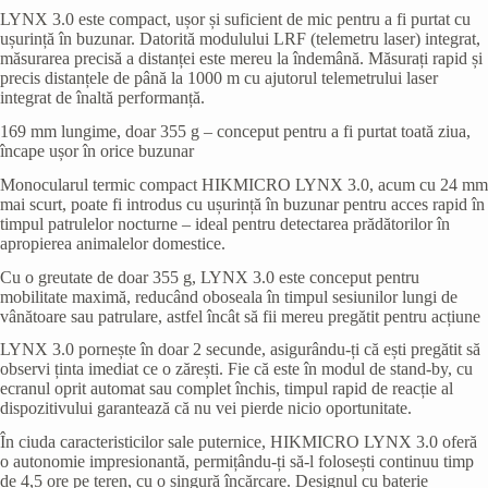
LYNX 3.0 este compact, ușor și suficient de mic pentru a fi purtat cu
ușurință în buzunar. Datorită modulului LRF (telemetru laser) integrat,
măsurarea precisă a distanței este mereu la îndemână. Măsurați rapid și
precis distanțele de până la 1000 m cu ajutorul telemetrului laser
integrat de înaltă performanță.
169 mm lungime, doar 355 g – conceput pentru a fi purtat toată ziua,
încape ușor în orice buzunar
Monocularul termic compact HIKMICRO LYNX 3.0, acum cu 24 mm
mai scurt, poate fi introdus cu ușurință în buzunar pentru acces rapid în
timpul patrulelor nocturne – ideal pentru detectarea prădătorilor în
apropierea animalelor domestice.
Cu o greutate de doar 355 g, LYNX 3.0 este conceput pentru
mobilitate maximă, reducând oboseala în timpul sesiunilor lungi de
vânătoare sau patrulare, astfel încât să fii mereu pregătit pentru acțiune
LYNX 3.0 pornește în doar 2 secunde, asigurându-ți că ești pregătit să
observi ținta imediat ce o zărești. Fie că este în modul de stand-by, cu
ecranul oprit automat sau complet închis, timpul rapid de reacție al
dispozitivului garantează că nu vei pierde nicio oportunitate.
În ciuda caracteristicilor sale puternice, HIKMICRO LYNX 3.0 oferă
o autonomie impresionantă, permițându-ți să-l folosești continuu timp
de 4,5 ore pe teren, cu o singură încărcare. Designul cu baterie