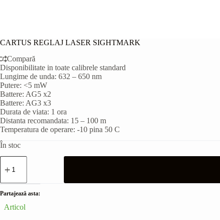
CARTUS REGLAJ LASER SIGHTMARK
Compară
Disponibilitate in toate calibrele standard
Lungime de unda: 632 – 650 nm
Putere: <5 mW
Battere: AG5 x2
Battere: AG3 x3
Durata de viata: 1 ora
Distanta recomandata: 15 – 100 m
Temperatura de operare: -10 pina 50 C
În stoc
Cantitate
CARTUS
REGLAJ
LASER
SIGHTMARK
Partajează asta:
Articol