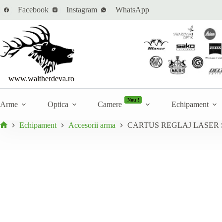
Sari
Cantitate
Facebook
Instagram
WhatsApp
CARTUS REGLAJ LASER SIGHTMARK
la
Ada
CARTUS
În stoc
conținut
REGLAJ
LASER
SIGHTMARK
www.waltherdeva.ro
Nou !
Arme
Optica
Camere
Echipament
Echipament
Accesorii arma
CARTUS REGLAJ LASER
Prima
pagină