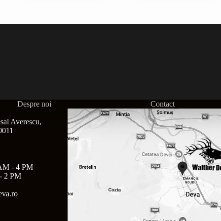
Despre noi
Contact
sal Averescu,
30011
AM - 4 PM
- 2 PM
eva.ro