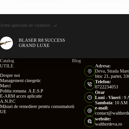
Arme apreciate de vizitatori
BLASER R8 SUCCESS
GRAND LUXE
Catalog
Blog
UTILE
Adresa:
Deva, Strada Mare
Despre noi
bloc 21, parter, 3
Management cinegetic
Telefon:
Marci
0722234053
Politia romana A.E.S.P
Orar
E-ARM acces aplicatie
Luni - Vineri
: 9 
A.N.P.C
Sambata
: 10 AM 
Măsuri de remediere pentru consumatorii
e-mail:
UE
contact@waltherd
website:
waltherdeva.ro