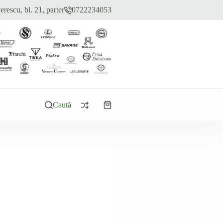
erescu, bl. 21, parter
0722234053
Caută
Coș
de
cumpărături