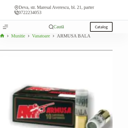
ARMUSA BALA
Sari
Adaugă la ofertă
În stoc
la
Deva, str. Maresal Averescu, bl. 21, parter
conținut
0722234053
Caută
Catalog
Munitie
Vanatoare
ARMUSA BALA
Prima
pagină