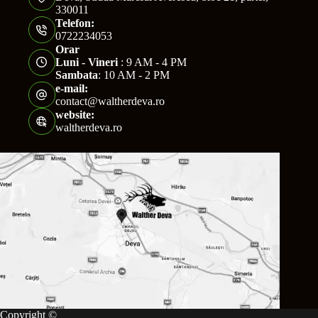
330011
Telefon:
0722234053
Orar
Luni - Vineri
: 9 AM - 4 PM
Sambata
: 10 AM - 2 PM
e-mail:
contact@waltherdeva.ro
website:
waltherdeva.ro
Copyright ©