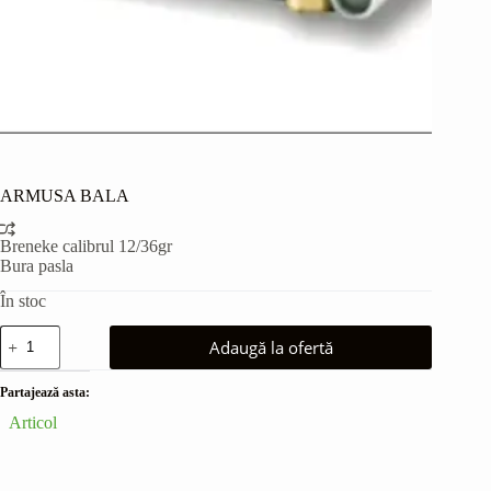
ARMUSA BALA
Breneke calibrul 12/36gr
Bura pasla
În stoc
Cantitate
Adaugă la ofertă
ARMUSA
BALA
Partajează asta:
Articol