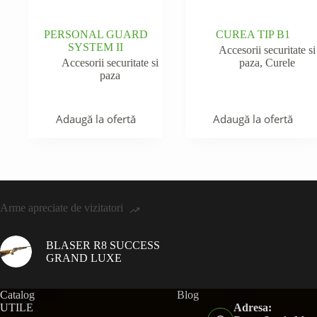
PERSONAL GUARD
CUREA TIP B1
SYSTEM II
Accesorii securitate si
Accesorii securitate si
paza
,
Curele
paza
Adaugă la ofertă
Adaugă la ofertă
Arme apreciate de vizitatori
BLASER R8 SUCCESS
GRAND LUXE
Catalog
Blog
UTILE
Adresa: