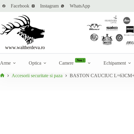
Sari
Cantitate
Facebook
Instagram
WhatsApp
BASTON CAUCIUC L=63CM+ SUPORT
la
Adau
BASTON
În stoc
conținut
CAUCIUC
L=63CM+
SUPORT
www.waltherdeva.ro
Nou !
Arme
Optica
Camere
Echipament
Accesorii securitate si paza
BASTON CAUCIUC L=63CM+
Prima
pagină