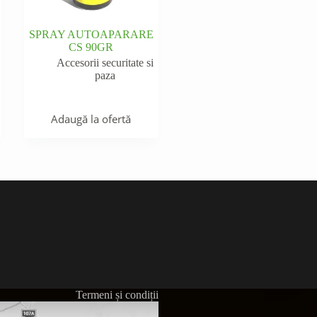
SPRAY AUTOAPARARE
CS 90GR
Accesorii securitate si
paza
Adaugă la ofertă
Termeni și condiții