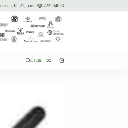
erescu, bl. 21, parter
0722234053
Caută
Coș
de
cumpărături