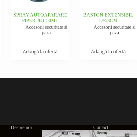
SPRAY AUTOAPARARE
BASTON EXTENSIBIL
PIPER-JET 50ML
L=53CM
Accesorii securitate si
Accesorii securitate si
paza
paza
Adaugă la ofertă
Adaugă la ofertă
Despre noi
Contact