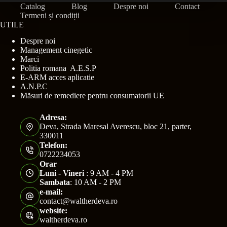
Catalog
Blog
Despre noi
Contact
Termeni și condiții
UTILE
Despre noi
Management cinegetic
Marci
Politia romana A.E.S.P
E-ARM acces aplicatie
A.N.P.C
Măsuri de remediere pentru consumatorii UE
Adresa:
Deva, Strada Maresal Averescu, bloc 21, parter,
330011
Telefon:
0722234053
Orar
Luni - Vineri
: 9 AM - 4 PM
Sambata
: 10 AM - 2 PM
e-mail:
contact@waltherdeva.ro
website:
waltherdeva.ro