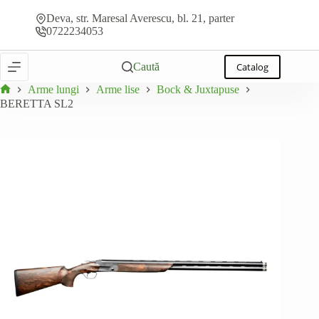
Sari
Adaugă la ofertă
BERETTA SL2
la
Deva, str. Maresal Averescu, bl. 21, parter
conținut
0722234053
Caută
Catalog
Arme lungi
Arme lise
Bock & Juxtapuse
Prima
BERETTA SL2
pagină