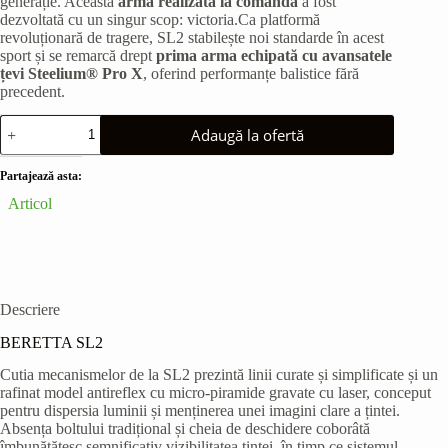
generație. Această
arma realizată la comandă
a fost
dezvoltată cu un singur scop: victoria.Ca platformă
revoluționară de tragere, SL2 stabilește noi standarde în acest
sport și se remarcă drept
prima arma echipată cu avansatele
țevi Steelium® Pro X
, oferind performanțe balistice fără
precedent.
Cantitate
Adaugă la ofertă
BERETTA
SL2
Partajează asta:
Articol
Descriere
BERETTA SL2
Cutia mecanismelor de la SL2 prezintă linii curate și simplificate și un
rafinat model antireflex cu micro-piramide gravate cu laser, conceput
pentru dispersia luminii și menținerea unei imagini clare a țintei.
Absența boltului tradițional și cheia de deschidere coborâtă
îmbunătățesc semnificativ vizibilitatea țintei, în timp ce sistemul