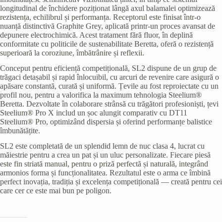
longitudinal de închidere poziționat lângă axul balamalei optimizează
rezistența, echilibrul și performanța. Receptorul este finisat într-o
nuanță distinctivă Graphite Grey, aplicată printr-un proces avansat de
depunere electrochimică. Acest tratament fără fluor, în deplină
conformitate cu politicile de sustenabilitate Beretta, oferă o rezistență
superioară la coroziune, îmbătrânire și reflexii.
Conceput pentru eficiență competițională, SL2 dispune de un grup de
trăgaci detașabil și rapid înlocuibil, cu arcuri de revenire care asigură o
apăsare constantă, curată și uniformă. Țevile au fost reproiectate cu un
profil nou, pentru a valorifica la maximum tehnologia Steelium®
Beretta. Dezvoltate în colaborare strânsă cu trăgători profesioniști, țevi
Steelium® Pro X includ un șoc alungit comparativ cu DT11
Steelium® Pro, optimizând dispersia și oferind performanțe balistice
îmbunătățite.
SL2 este completată de un splendid lemn de nuc clasa 4, lucrat cu
măiestrie pentru a crea un pat și un uluc personalizate. Fiecare piesă
este fin striată manual, pentru o priză perfectă și naturală, integrând
armonios forma și funcționalitatea. Rezultatul este o arma ce îmbină
perfect inovația, tradiția și excelența competițională — creată pentru cei
care cer ce este mai bun pe poligon.