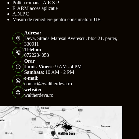
Politia romana A.E.S.P
E-ARM acces aplicatie
A.N.P.C
Măsuri de remediere pentru consumatorii UE
Adresa:
Deva, Strada Maresal Averescu, bloc 21, parter,
330011
Telefon:
0722234053
Orar
Luni - Vineri
: 9 AM - 4 PM
Sambata
: 10 AM - 2 PM
e-mail:
contact@waltherdeva.ro
website:
waltherdeva.ro