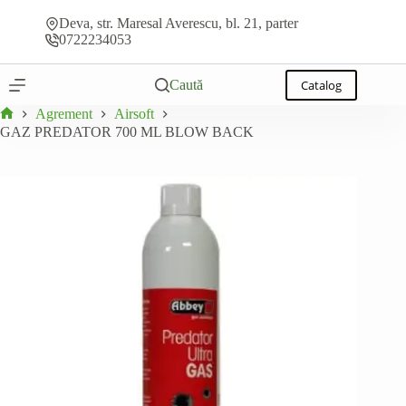
GAZ PREDATOR 700 ML BLOW BACK
Sari
Adaugă la ofertă
În stoc
la
Deva, str. Maresal Averescu, bl. 21, parter
conținut
0722234053
Caută
Catalog
Agrement
Airsoft
Prima
GAZ PREDATOR 700 ML BLOW BACK
pagină