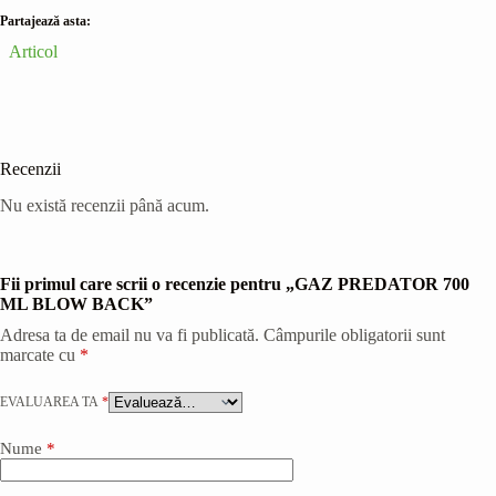
700
Partajează asta:
ML
Articol
BLOW
BACK
Recenzii
Nu există recenzii până acum.
Fii primul care scrii o recenzie pentru „GAZ PREDATOR 700
ML BLOW BACK”
Adresa ta de email nu va fi publicată.
Câmpurile obligatorii sunt
marcate cu
*
EVALUAREA TA
*
Nume
*