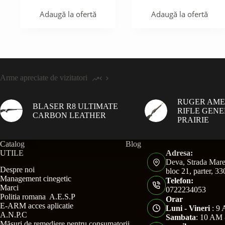
Adaugă la ofertă
Adaugă la ofertă
Arme apreciate de vizitatori
RUGER AME
BLASER R8 ULTIMATE
RIFLE GENE
CARBON LEATHER
PRAIRIE
Catalog
Blog
UTILE
Adresa:
Deva, Strada Mare
Despre noi
bloc 21, parter, 3
Management cinegetic
Telefon:
Marci
0722234053
Politia romana A.E.S.P
Orar
E-ARM acces aplicatie
Luni - Vineri
: 9 
A.N.P.C
Sambata
: 10 AM 
Măsuri de remediere pentru consumatorii