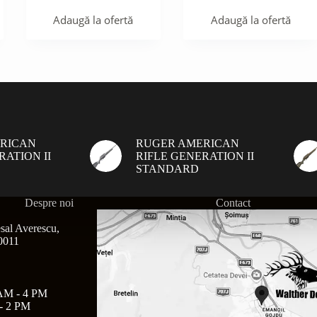
Adaugă la ofertă
Adaugă la ofertă
RICAN
RUGER AMERICAN
RATION II
RIFLE GENERATION II
STANDARD
Despre noi
Contact
sal Averescu,
30011
AM - 4 PM
- 2 PM