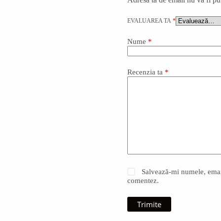
EVALUAREA TA
*
Nume
*
Recenzia ta
*
Salvează-mi numele, emailu
comentez.
Trimite