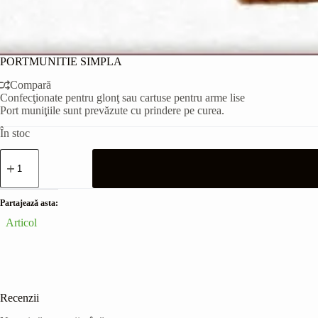
PORTMUNITIE SIMPLA
Compară
Confecţionate pentru glonţ sau cartuse pentru arme lise
Port muniţiile sunt prevăzute cu prindere pe curea.
În stoc
Cantitate
PORTMUNITIE
SIMPLA
Partajează asta:
Articol
Recenzii