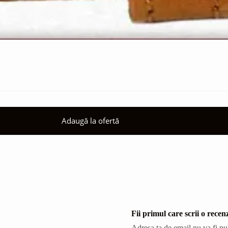
Adaugă la ofertă
Fii primul care scrii o 
Adresa ta de email nu va fi pu