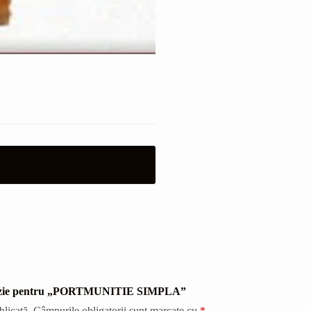
recenzie pentru „PORTMUNITIE SIMPLA”
blicată.
Câmpurile obligatorii sunt marcate cu
*