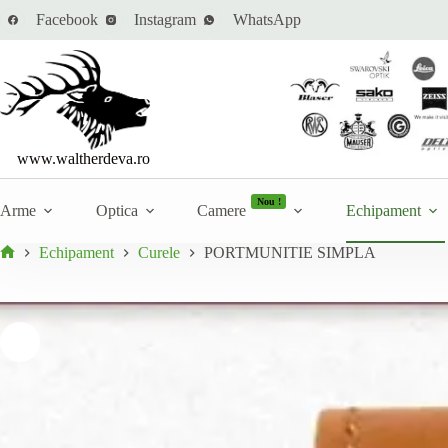
Sari
Cantitate
Facebook
Instagram
WhatsApp
PORTMUNITIE SIMPLA
la
Adaugă la ofertă
PORTMUNITIE
În stoc
conținut
SIMPLA
www.waltherdeva.ro
Nou !
Arme
Optica
Camere
Echipament
Echipament
Curele
PORTMUNITIE SIMPLA
Prima
pagină