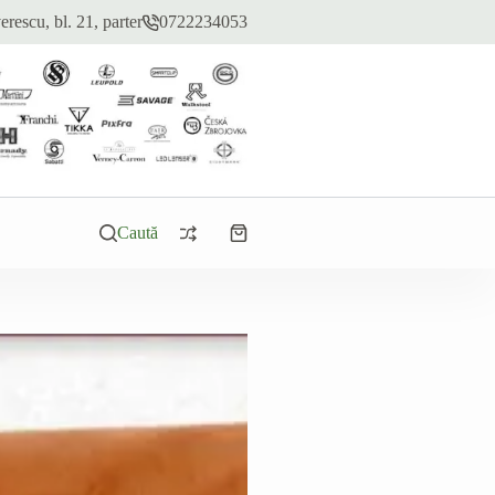
erescu, bl. 21, parter
0722234053
Caută
Coș
de
cumpărături