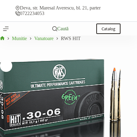
Sari
Adaugă la ofertă
În
la
Deva, str. Maresal Averescu, bl. 21, parter
stoc
conținut
0722234053
Caută
Catalog
Munitie
Vanatoare
RWS HIT
Prima
pagină