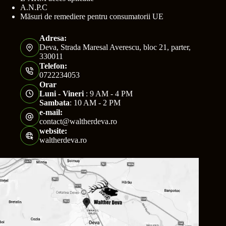
A.N.P.C
Măsuri de remediere pentru consumatorii UE
Adresa:
Deva, Strada Maresal Averescu, bloc 21, parter,
330011
Telefon:
0722234053
Orar
Luni - Vineri
: 9 AM - 4 PM
Sambata
: 10 AM - 2 PM
e-mail:
contact@waltherdeva.ro
website:
waltherdeva.ro