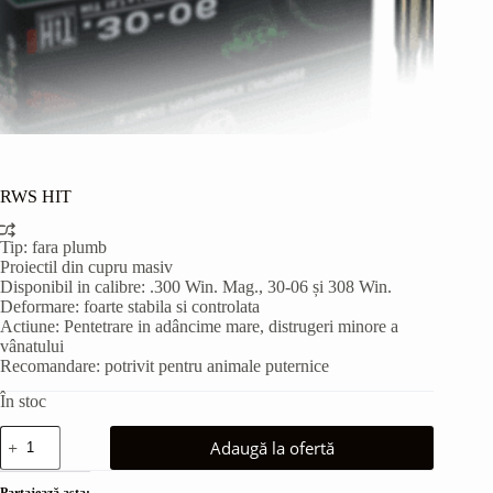
RWS HIT
Tip: fara plumb
Proiectil din cupru masiv
Disponibil in calibre: .300 Win. Mag., 30-06 și 308 Win.
Deformare: foarte stabila si controlata
Actiune: Pentetrare in adâncime mare, distrugeri minore a
vânatului
Recomandare: potrivit pentru animale puternice
În stoc
Cantitate
Adaugă la ofertă
RWS
HIT
Partajează asta: