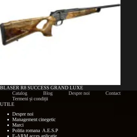
BLASER R8 SUCCESS GRAND LUXE
Catalog
Blog
Despre noi
Contact
Termeni și condiții
UTILE
Despre noi
Management cinegetic
Marci
Politia romana A.E.S.P
E-ARM acces aplicatie