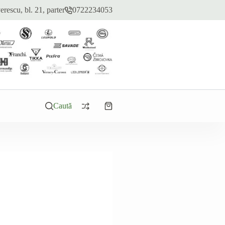
erescu, bl. 21, parter
0722234053
Caută
Coș
de
cumpărături