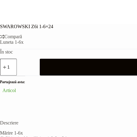
SWAROWSKI Z6i 1-6×24
Compară
Luneta 1-6x
În stoc
Cantitate
SWAROWSKI
Z6i
1-
6x24
Partajează asta:
Articol
Descriere
Mărire 1-6x