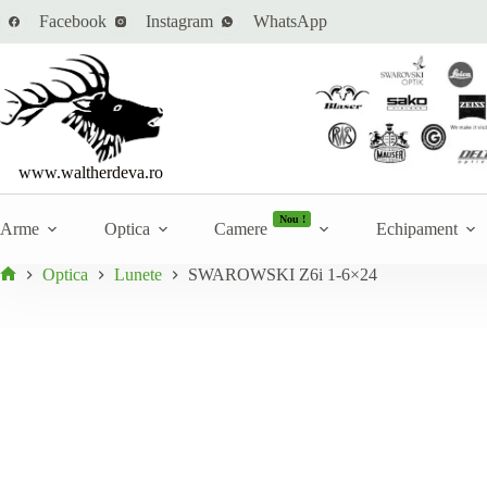
Sari
Cantitate
Facebook
Instagram
WhatsApp
SWAROWSKI Z6i 1-6×24
la
Adaugă la ofertă
SWAROWSKI
În stoc
conținut
Z6i
1-
6x24
www.waltherdeva.ro
Nou !
Arme
Optica
Camere
Echipament
Optica
Lunete
SWAROWSKI Z6i 1-6×24
Prima
pagină