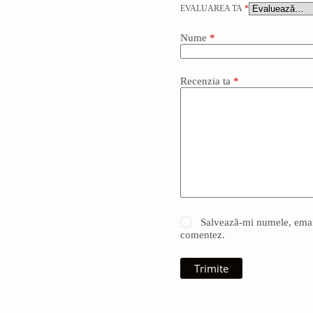
EVALUAREA TA
*
Nume
*
Recenzia ta
*
Salvează-mi numele, emailu
comentez.
Trimite