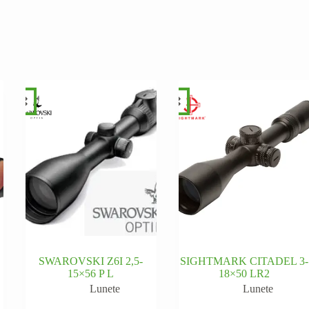
SWAROVSKI Z6I 2,5-
SIGHTMARK CITADEL 3-
15×56 P L
18×50 LR2
Lunete
Lunete