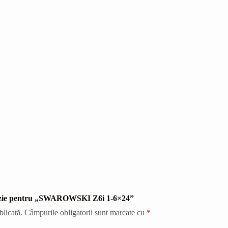
cenzie pentru „SWAROWSKI Z6i 1-6×24”
blicată.
Câmpurile obligatorii sunt marcate cu
*