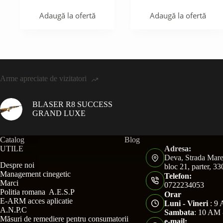
Adaugă la ofertă
Adaugă la ofertă
Arme apreciate de vizitatori
BLASER R8 SUCCESS
GRAND LUXE
Catalog
Blog
UTILE
Adresa:
Deva, Strada Mare
Despre noi
bloc 21, parter, 3
Management cinegetic
Telefon:
Marci
0722234053
Politia romana A.E.S.P
Orar
E-ARM acces aplicatie
Luni - Vineri
: 9 
A.N.P.C
Sambata
: 10 AM 
Măsuri de remediere pentru consumatorii
e-mail: