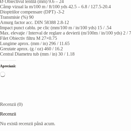
Ø Obiectivul lentilă (mm) 9.6 – 24
Câmp vizual la m/100 m / ft/100 yds 42.5 – 6.8 / 127.5-20.4
Dioptriilor compensare (DPT) -3-2
Transmisie (%) 90
Amurg factor acc. DIN 58388 2.8-12
Impact punct cablu. pe clic (mm/100 m / in/100 yds) 15 / .54
Max. elevaţie / Interval de reglare a devierii (m/100m / in/100 yds) 2 / 
Filet Obiectiv filtru M 27×0.75
Lungime aprox. (mm / in) 296 / 11.65
Greutate aprox. (g / oz) 460 / 16.2
Central Diametru tub (mm / in) 30 / 1.18
Apreciază:
Încarc...
Recenzii (0)
Recenzii
Nu există recenzii până acum.