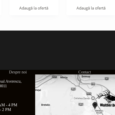
Adaugă la ofertă
Adaugă la ofertă
Despre noi
Contact
sal Averescu,
30011
AM - 4 PM
- 2 PM