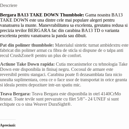
Descriere
Bergara BA13 TAKE DOWN Thumbhole:
Gama noastra BA13
TAKE DOWN este una dintre cele mai populare alegeri pentru
vanatoarea la munte. Manevrabilitatea sa excelenta, greutatea redusa si
precizia tevilor BERGARA fac din carabina BA13 TD o varianta
excelenta pentru vanatoarea la panda sau dibuit.
Pat din polimer thumbhole:
Materialul sintetic turnat ambidextru este
fabricat din polimer armat cu fibra de sticla si dispune de o talpa anti
recul CrushZone® pentru un plus de confort.
Actiune Take Down rapida:
Cutia mecanismelor cu tehnologia Take
Down este disponibila in finisaj negru. Cocosul de armare este
reversibil pentru stangaci. Carabina poate fi dezasamblata fara nicio
unealta suplimentara, ceea ce o face usor de transportat in orice geanta
si ideala pentru depozitare intr-un spatiu mic.
Teava Bergara:
Teava Bergara este disponibila in otel 4140CrMo
brunat. Toate tevile sunt prevazute cu filet 5/8’’- 24 UNEF si sunt
echipate cu o sina Weaver DuraSight®.
Apreciază: