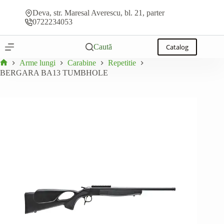
Sari
Adaugă la ofertă
BERGARA BA13 TUMBHOLE
la
Deva, str. Maresal Averescu, bl. 21, parter
conținut
0722234053
Caută
Catalog
Arme lungi
Carabine
Repetitie
Prima
BERGARA BA13 TUMBHOLE
pagină