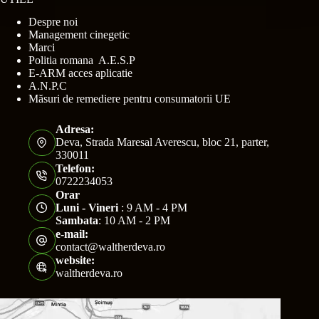
Despre noi
Management cinegetic
Marci
Politia romana A.E.S.P
E-ARM acces aplicatie
A.N.P.C
Măsuri de remediere pentru consumatorii UE
Adresa:
Deva, Strada Maresal Averescu, bloc 21, parter,
330011
Telefon:
0722234053
Orar
Luni - Vineri
: 9 AM - 4 PM
Sambata
: 10 AM - 2 PM
e-mail:
contact@waltherdeva.ro
website:
waltherdeva.ro