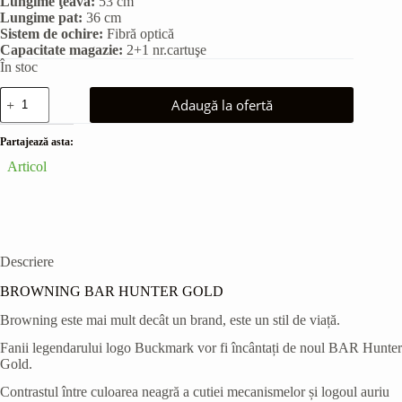
Lungime ţeavă:
53 cm
Lungime pat:
36 cm
Sistem de ochire:
Fibră optică
Capacitate magazie:
2+1 nr.cartuşe
În stoc
Cantitate
Adaugă la ofertă
BROWNING
BAR
HUNTER
Partajează asta:
GOLD
Articol
FLUTED
MK3
Descriere
BROWNING BAR HUNTER GOLD
Browning este mai mult decât un brand, este un stil de viață.
Fanii legendarului logo Buckmark vor fi încântați de noul BAR Hunter
Gold.
Contrastul între culoarea neagră a cutiei mecanismelor și logoul auriu