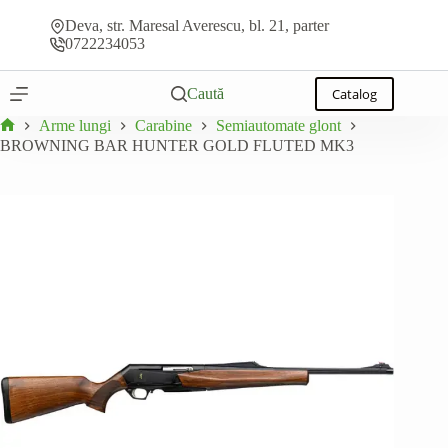
BROWNING BAR HUNTER GOLD FLUTED MK3
Sari
Adaugă la ofertă
În stoc
la
Deva, str. Maresal Averescu, bl. 21, parter
conținut
0722234053
Caută
Catalog
Arme lungi
Carabine
Semiautomate glont
Prima
BROWNING BAR HUNTER GOLD FLUTED MK3
pagină