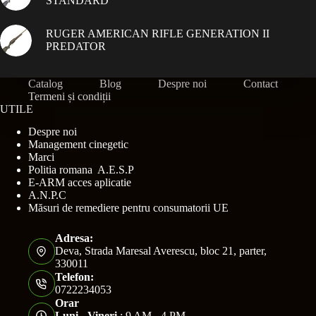
STANDARD
RUGER AMERICAN RIFLE GENERATION II
PREDATOR
Catalog
Blog
Despre noi
Contact
Termeni și condiții
UTILE
Despre noi
Management cinegetic
Marci
Politia romana A.E.S.P
E-ARM acces aplicatie
A.N.P.C
Măsuri de remediere pentru consumatorii UE
Adresa:
Deva, Strada Maresal Averescu, bloc 21, parter,
330011
Telefon:
0722234053
Orar
Luni - Vineri
: 9 AM - 4 PM