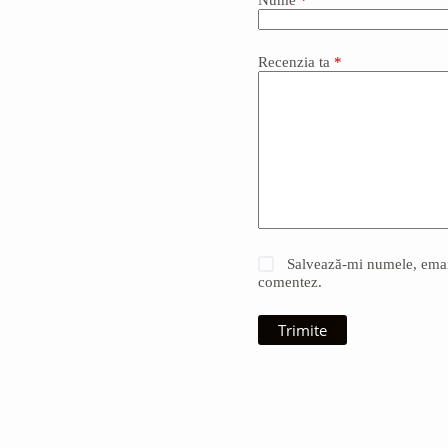
Nume
*
Recenzia ta
*
Salvează-mi numele, emailu
comentez.
Trimite