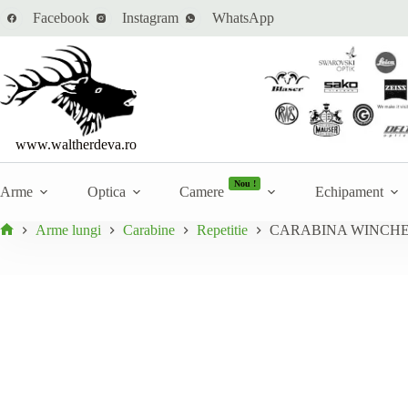
Sari
Cantitate
Facebook
Instagram
WhatsApp
CARABINA WINCHESTER M70 CLASSIC HUNTER
la
CARABI
În stoc
conținut
WINCHES
M70
CLASSIC
HUNTER
www.waltherdeva.ro
Nou !
Arme
Optica
Camere
Echipament
Arme lungi
Carabine
Repetitie
CARABINA WINCHE
Prima
pagină