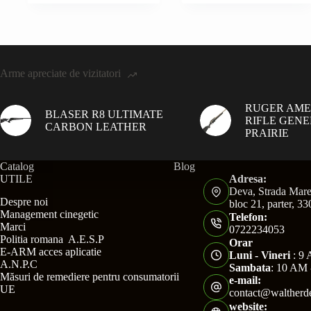
Arme apreciate de vizitatori
RUGER AME
BLASER R8 ULTIMATE
RIFLE GENE
CARBON LEATHER
PRAIRIE
Catalog
Blog
UTILE
Adresa:
Deva, Strada Mare
Despre noi
bloc 21, parter, 3
Management cinegetic
Telefon:
Marci
0722234053
Politia romana A.E.S.P
Orar
E-ARM acces aplicatie
Luni - Vineri
: 9 
A.N.P.C
Sambata
: 10 AM 
Măsuri de remediere pentru consumatorii
e-mail:
UE
contact@waltherd
website: