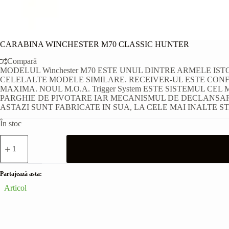
CARABINA WINCHESTER M70 CLASSIC HUNTER
Compară
MODELUL Winchester M70 ESTE UNUL DINTRE ARMELE IS
CELELALTE MODELE SIMILARE. RECEIVER-UL ESTE CON
MAXIMA. NOUL M.O.A. Trigger System ESTE SISTEMUL CE
PARGHIE DE PIVOTARE IAR MECANISMUL DE DECLANSAR
ASTAZI SUNT FABRICATE IN SUA, LA CELE MAI INALTE S
În stoc
Cantitate
CARABINA
WINCHESTER
M70
CLASSIC
Partajează asta:
HUNTER
Articol