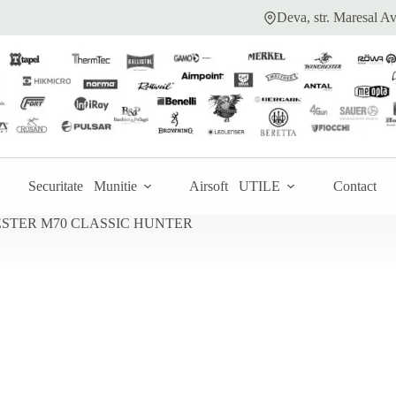
Deva, str. Maresal Av
Adaugă la ofertă
NA
TER
Securitate
Munitie
Airsoft
UTILE
Contact
STER M70 CLASSIC HUNTER