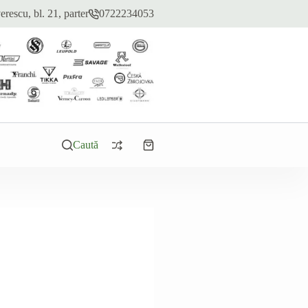
erescu, bl. 21, parter
0722234053
Caută
Coș
de
cumpărături