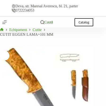
CUTIT EGGEN LAMA=101 MM
Sari
Adaugă la ofertă
În stoc
la
Deva, str. Maresal Averescu, bl. 21, parter
conținut
0722234053
Caută
Catalog
Echipament
Cutite
Prima
CUTIT EGGEN LAMA=101 MM
pagină