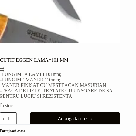
CUTIT EGGEN LAMA=101 MM
-LUNGIMEA LAMEI 101mm;
-LUNGIME MANER 110mm;
-MANER FINISAT CU MESTEACAN MASURIAN;
-TEACA DE PIELE, TRATATE CU UNSOARE DE SA
PENTRU LUCIU SI REZISTENTA.
În stoc
Cantitate
Adaugă la ofertă
CUTIT
EGGEN
LAMA=101
Partajează asta:
MM