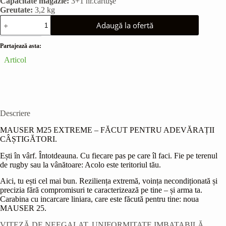
Capacitate magazie:
3+1 nr.cartuşe
Greutate:
3,2 kg
Cantitate
Adaugă la ofertă
MAUSER
M25
EXTREME
Partajează asta:
Articol
Descriere
MAUSER M25 EXTREME – FĂCUT PENTRU ADEVĂRAȚII
CÂȘTIGĂTORI.
Ești în vârf. Întotdeauna. Cu fiecare pas pe care îl faci. Fie pe terenul
de rugby sau la vânătoare: Acolo este teritoriul tău.
Aici, tu ești cel mai bun. Reziliența extremă, voința necondiționată și
precizia fără compromisuri te caracterizează pe tine – și arma ta.
Carabina cu incarcare liniara, care este făcută pentru tine: noua
MAUSER 25.
VITEZĂ DE NEEGALAT. UNIFORMITATE IMBATABILĂ.