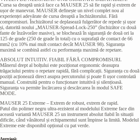
Cursa sa dreaptă unică face ca MAUSER 25 să fie rapid și extrem de
ușor de manevrat. MAUSER definește un nivel complet nou al
experienței adevărate de cursa dreaptă a închizătorului. Fără
compromisuri. Închizătorul se deplasează fulgerător de repede și ușor
și, datorită noului „MAUSER-Spread-Lock-250” (închizător cu două
fante de înzăvorâre masive), se blochează în siguranță de două ori la
125 de grade (250 de grade în total) cu o suprafață de contact de 66
mm2 (cu 10% mai mult contact decât MAUSER 98). Siguranța
maximă se combină astfel cu performanța maximă de repetare.
ABSOLUT INTUITIV. FIABIL FĂRĂ COMPROMISURI.
Mânerul drept al bolțului este poziționat ergonomic deasupra
trăgaciului pentru o repetare rapidă, fără complicații. Siguranța cu două
poziții acționează direct asupra percutorului și poate fi ușor controlată
manual. Construită pentru o funcționare intuitivă și silențioasă.
Siguranța va permite încărcarea și descărcarea în modul SAFE
MODE.
MAUSER 25 Extreme – Extrem de robust, extrem de rapid.
Patul din polimer negru ultra-rezistent al modelului Extreme face din
această variantă MAUSER 25 un instrument absolut fiabil în situații
dificile, când vânătorul și echipamentul sunt împinse la limită. Modelul
Extreme este disponibil opțional cu pat verde.
Apreciază: