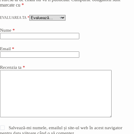
marcate cu
*
EVALUAREA TA
*
Nume
*
Email
*
Recenzia ta
*
Salvează-mi numele, emailul și site-ul web în acest navigator
pentru data viitoare când o să comentez.