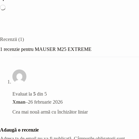
Încarc...
Recenzii (1)
1 recenzie pentru
MAUSER M25 EXTREME
Evaluat la
5
din 5
Xman
–
26 februarie 2026
Cea mai nouă armă cu închizător liniar
Adaugă o recenzie
Adresa ta de email nu va fi publicată.
Câmpurile obligatorii sunt