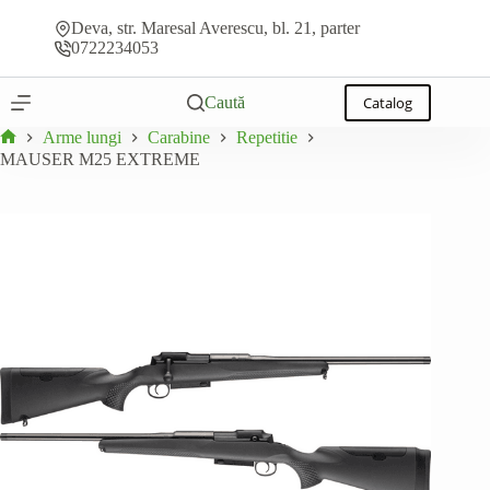
Sari
Adaugă la ofertă
MAUSER M25 EXTREME
la
Deva, str. Maresal Averescu, bl. 21, parter
conținut
0722234053
Caută
Catalog
Arme lungi
Carabine
Repetitie
Prima
MAUSER M25 EXTREME
pagină